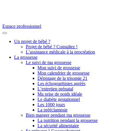
Espace professionnel
Un projet de bébé ?
Projet de bébé ? Consultez !
L’assistance médicale à la procréation
La grossesse
Le suivi de ma grossesse
Mon suivi de grossesse
Mon calendrier de grossesse
Dépistage de la trisomie 21
Les échographistes agréés
L’entretien prénatal
Ma prise de poids idéale
Le diabète gestationnel
Les 1000 jours
La prééclampsie
Bien manger pendant ma grossesse
La nutrition pendant la grossesse
La sécurité alimentaire
Se préparer à l’accouchement