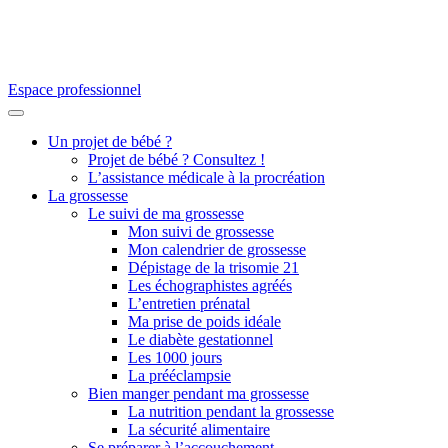
Espace professionnel
Un projet de bébé ?
Projet de bébé ? Consultez !
L’assistance médicale à la procréation
La grossesse
Le suivi de ma grossesse
Mon suivi de grossesse
Mon calendrier de grossesse
Dépistage de la trisomie 21
Les échographistes agréés
L’entretien prénatal
Ma prise de poids idéale
Le diabète gestationnel
Les 1000 jours
La prééclampsie
Bien manger pendant ma grossesse
La nutrition pendant la grossesse
La sécurité alimentaire
Se préparer à l’accouchement