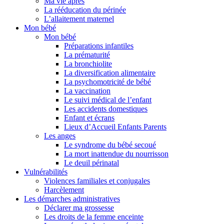
Ma vie après
La rééducation du périnée
L’allaitement maternel
Mon bébé
Mon bébé
Préparations infantiles
La prématurité
La bronchiolite
La diversification alimentaire
La psychomotricité de bébé
La vaccination
Le suivi médical de l’enfant
Les accidents domestiques
Enfant et écrans
Lieux d’Accueil Enfants Parents
Les anges
Le syndrome du bébé secoué
La mort inattendue du nourrisson
Le deuil périnatal
Vulnérabilités
Violences familiales et conjugales
Harcèlement
Les démarches administratives
Déclarer ma grossesse
Les droits de la femme enceinte