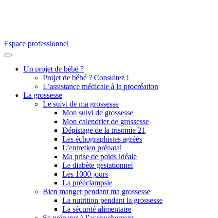
Espace professionnel
Un projet de bébé ?
Projet de bébé ? Consultez !
L’assistance médicale à la procréation
La grossesse
Le suivi de ma grossesse
Mon suivi de grossesse
Mon calendrier de grossesse
Dépistage de la trisomie 21
Les échographistes agréés
L’entretien prénatal
Ma prise de poids idéale
Le diabète gestationnel
Les 1000 jours
La prééclampsie
Bien manger pendant ma grossesse
La nutrition pendant la grossesse
La sécurité alimentaire
Se préparer à l’accouchement