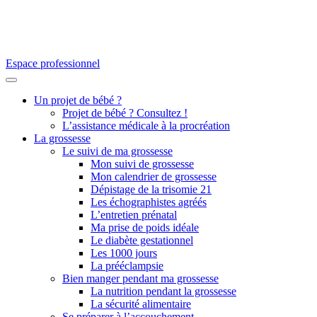
Espace professionnel
Un projet de bébé ?
Projet de bébé ? Consultez !
L’assistance médicale à la procréation
La grossesse
Le suivi de ma grossesse
Mon suivi de grossesse
Mon calendrier de grossesse
Dépistage de la trisomie 21
Les échographistes agréés
L’entretien prénatal
Ma prise de poids idéale
Le diabète gestationnel
Les 1000 jours
La prééclampsie
Bien manger pendant ma grossesse
La nutrition pendant la grossesse
La sécurité alimentaire
Se préparer à l’accouchement