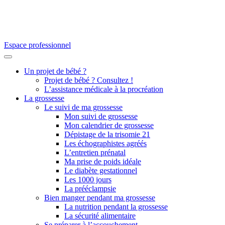
Espace professionnel
Un projet de bébé ?
Projet de bébé ? Consultez !
L’assistance médicale à la procréation
La grossesse
Le suivi de ma grossesse
Mon suivi de grossesse
Mon calendrier de grossesse
Dépistage de la trisomie 21
Les échographistes agréés
L’entretien prénatal
Ma prise de poids idéale
Le diabète gestationnel
Les 1000 jours
La prééclampsie
Bien manger pendant ma grossesse
La nutrition pendant la grossesse
La sécurité alimentaire
Se préparer à l’accouchement