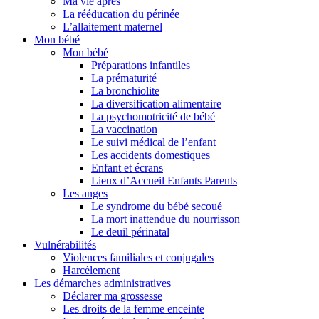
Ma vie après
La rééducation du périnée
L’allaitement maternel
Mon bébé
Mon bébé
Préparations infantiles
La prématurité
La bronchiolite
La diversification alimentaire
La psychomotricité de bébé
La vaccination
Le suivi médical de l’enfant
Les accidents domestiques
Enfant et écrans
Lieux d’Accueil Enfants Parents
Les anges
Le syndrome du bébé secoué
La mort inattendue du nourrisson
Le deuil périnatal
Vulnérabilités
Violences familiales et conjugales
Harcèlement
Les démarches administratives
Déclarer ma grossesse
Les droits de la femme enceinte