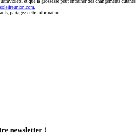
ultraviolets, et que la grossesse peut entraîner des changements cutanés 
nsoleilreunion.com.
nts, partagez cette information.
tre newsletter !