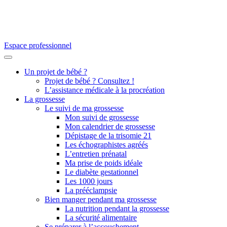
Espace professionnel
Un projet de bébé ?
Projet de bébé ? Consultez !
L’assistance médicale à la procréation
La grossesse
Le suivi de ma grossesse
Mon suivi de grossesse
Mon calendrier de grossesse
Dépistage de la trisomie 21
Les échographistes agréés
L’entretien prénatal
Ma prise de poids idéale
Le diabète gestationnel
Les 1000 jours
La prééclampsie
Bien manger pendant ma grossesse
La nutrition pendant la grossesse
La sécurité alimentaire
Se préparer à l’accouchement