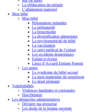
Ma vie après
La rééducation du périnée
L’allaitement maternel
Mon bébé
Mon bébé
Préparations infantiles
La prématurité
La bronchiolite
La diversification alimentaire
La psychomotricité de bébé
La vaccination
Le suivi médical de l’enfant
Les accidents domestiques
Enfant et écrans
Lieux d’Accueil Enfants Parents
Les anges
Le syndrome du bébé secoué
La mort inattendue du nourrisson
Le deuil périnatal
Vulnérabilités
Violences familiales et conjugales
Harcèlement
Les démarches administratives
Déclarer ma grossesse
Les droits de la femme enceinte