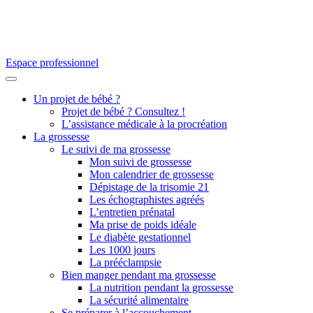
Espace professionnel
Un projet de bébé ?
Projet de bébé ? Consultez !
L’assistance médicale à la procréation
La grossesse
Le suivi de ma grossesse
Mon suivi de grossesse
Mon calendrier de grossesse
Dépistage de la trisomie 21
Les échographistes agréés
L’entretien prénatal
Ma prise de poids idéale
Le diabète gestationnel
Les 1000 jours
La prééclampsie
Bien manger pendant ma grossesse
La nutrition pendant la grossesse
La sécurité alimentaire
Se préparer à l’accouchement