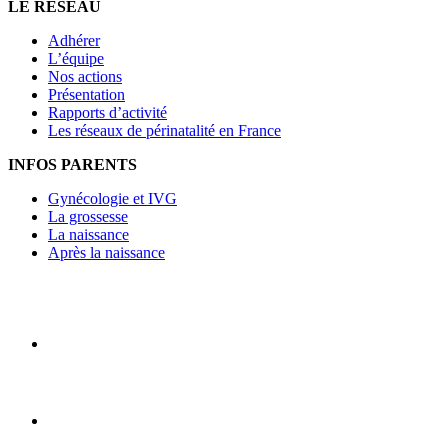
LE RÉSEAU
Adhérer
L’équipe
Nos actions
Présentation
Rapports d’activité
Les réseaux de périnatalité en France
INFOS PARENTS
Gynécologie et IVG
La grossesse
La naissance
Après la naissance