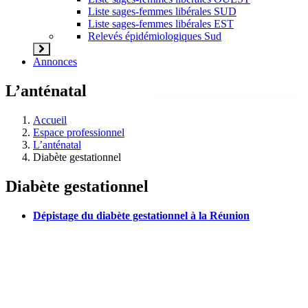
Liste sages-femmes libérales SUD
Liste sages-femmes libérales EST
Relevés épidémiologiques Sud
Annonces
L’anténatal
Accueil
Espace professionnel
L’anténatal
Diabète gestationnel
Diabète gestationnel
Dépistage du diabète gestationnel à la Réunion