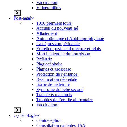
Vaccination
Vulnérabilités
Post-natal
1000 premiers jours
Accueil du nouveau-né
Allaitement
Antibiothérapie et Antibioprophylaxie
La dépression périnatale
Entretien post-natal précoce et relais
Mort inattendue du nourrisson
Pédiatrie
Plagiocéphalie
Plantes et grossesse
Protection de l’enfance
Réanimation néonatale
Sortie de maternité
Syndrome du bébé secoué
Transferts maternels
Troubles de l’oralité alimentaire
Vaccination
Gynécologie
Contraception
Consultation patientes TSA