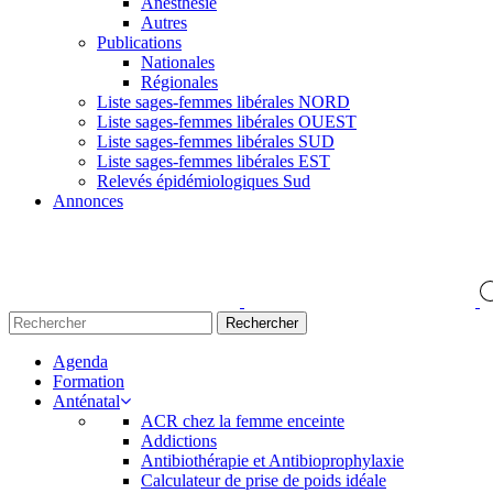
Anesthésie
Autres
Publications
Nationales
Régionales
Liste sages-femmes libérales NORD
Liste sages-femmes libérales OUEST
Liste sages-femmes libérales SUD
Liste sages-femmes libérales EST
Relevés épidémiologiques Sud
Annonces
Agenda
Formation
Anténatal
ACR chez la femme enceinte
Addictions
Antibiothérapie et Antibioprophylaxie
Calculateur de prise de poids idéale