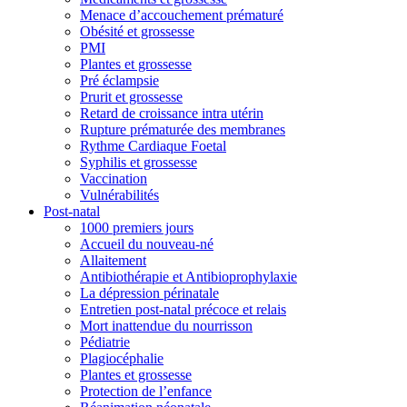
Menace d’accouchement prématuré
Obésité et grossesse
PMI
Plantes et grossesse
Pré éclampsie
Prurit et grossesse
Retard de croissance intra utérin
Rupture prématurée des membranes
Rythme Cardiaque Foetal
Syphilis et grossesse
Vaccination
Vulnérabilités
Post-natal
1000 premiers jours
Accueil du nouveau-né
Allaitement
Antibiothérapie et Antibioprophylaxie
La dépression périnatale
Entretien post-natal précoce et relais
Mort inattendue du nourrisson
Pédiatrie
Plagiocéphalie
Plantes et grossesse
Protection de l’enfance