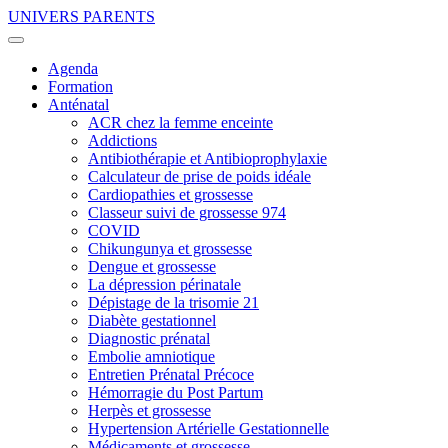
UNIVERS PARENTS
Agenda
Formation
Anténatal
ACR chez la femme enceinte
Addictions
Antibiothérapie et Antibioprophylaxie
Calculateur de prise de poids idéale
Cardiopathies et grossesse
Classeur suivi de grossesse 974
COVID
Chikungunya et grossesse
Dengue et grossesse
La dépression périnatale
Dépistage de la trisomie 21
Diabète gestationnel
Diagnostic prénatal
Embolie amniotique
Entretien Prénatal Précoce
Hémorragie du Post Partum
Herpès et grossesse
Hypertension Artérielle Gestationnelle
Médicaments et grossesse