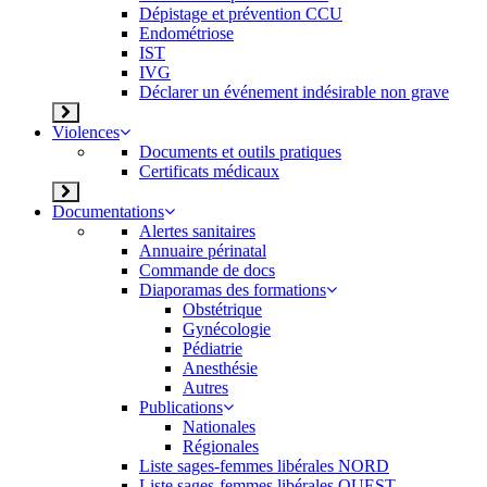
Dépistage et prévention CCU
Endométriose
IST
IVG
Déclarer un événement indésirable non grave
Violences
Documents et outils pratiques
Certificats médicaux
Documentations
Alertes sanitaires
Annuaire périnatal
Commande de docs
Diaporamas des formations
Obstétrique
Gynécologie
Pédiatrie
Anesthésie
Autres
Publications
Nationales
Régionales
Liste sages-femmes libérales NORD
Liste sages-femmes libérales OUEST