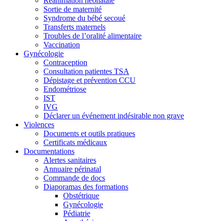
Réanimation néonatale
Sortie de maternité
Syndrome du bébé secoué
Transferts maternels
Troubles de l’oralité alimentaire
Vaccination
Gynécologie
Contraception
Consultation patientes TSA
Dépistage et prévention CCU
Endométriose
IST
IVG
Déclarer un événement indésirable non grave
Violences
Documents et outils pratiques
Certificats médicaux
Documentations
Alertes sanitaires
Annuaire périnatal
Commande de docs
Diaporamas des formations
Obstétrique
Gynécologie
Pédiatrie