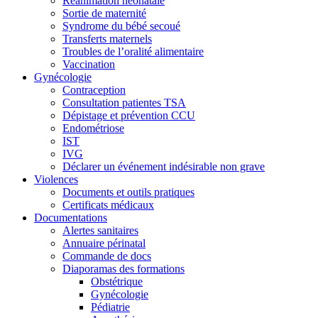
Réanimation néonatale
Sortie de maternité
Syndrome du bébé secoué
Transferts maternels
Troubles de l’oralité alimentaire
Vaccination
Gynécologie
Contraception
Consultation patientes TSA
Dépistage et prévention CCU
Endométriose
IST
IVG
Déclarer un événement indésirable non grave
Violences
Documents et outils pratiques
Certificats médicaux
Documentations
Alertes sanitaires
Annuaire périnatal
Commande de docs
Diaporamas des formations
Obstétrique
Gynécologie
Pédiatrie