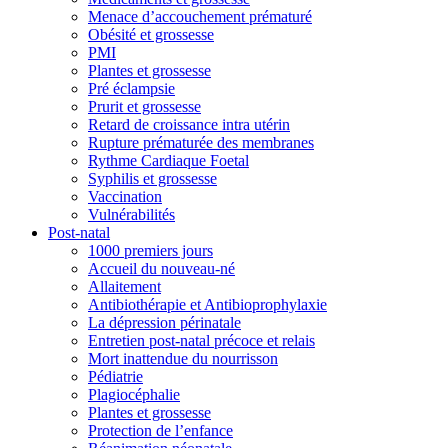
Menace d’accouchement prématuré
Obésité et grossesse
PMI
Plantes et grossesse
Pré éclampsie
Prurit et grossesse
Retard de croissance intra utérin
Rupture prématurée des membranes
Rythme Cardiaque Foetal
Syphilis et grossesse
Vaccination
Vulnérabilités
Post-natal
1000 premiers jours
Accueil du nouveau-né
Allaitement
Antibiothérapie et Antibioprophylaxie
La dépression périnatale
Entretien post-natal précoce et relais
Mort inattendue du nourrisson
Pédiatrie
Plagiocéphalie
Plantes et grossesse
Protection de l’enfance