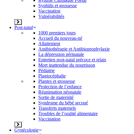
Rythme Cardiaque Foetal
Syphilis et grossesse
Vaccination
Vulnérabilités
Post-natal
1000 premiers jours
Accueil du nouveau-né
Allaitement
Antibiothérapie et Antibioprophylaxie
La dépression périnatale
Entretien post-natal précoce et relais
Mort inattendue du nourrisson
Pédiatrie
Plagiocéphalie
Plantes et grossesse
Protection de l’enfance
Réanimation néonatale
Sortie de maternité
Syndrome du bébé secoué
Transferts maternels
Troubles de l’oralité alimentaire
Vaccination
Gynécologie