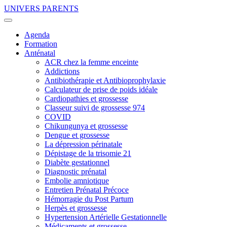
UNIVERS PARENTS
Agenda
Formation
Anténatal
ACR chez la femme enceinte
Addictions
Antibiothérapie et Antibioprophylaxie
Calculateur de prise de poids idéale
Cardiopathies et grossesse
Classeur suivi de grossesse 974
COVID
Chikungunya et grossesse
Dengue et grossesse
La dépression périnatale
Dépistage de la trisomie 21
Diabète gestationnel
Diagnostic prénatal
Embolie amniotique
Entretien Prénatal Précoce
Hémorragie du Post Partum
Herpès et grossesse
Hypertension Artérielle Gestationnelle
Médicaments et grossesse