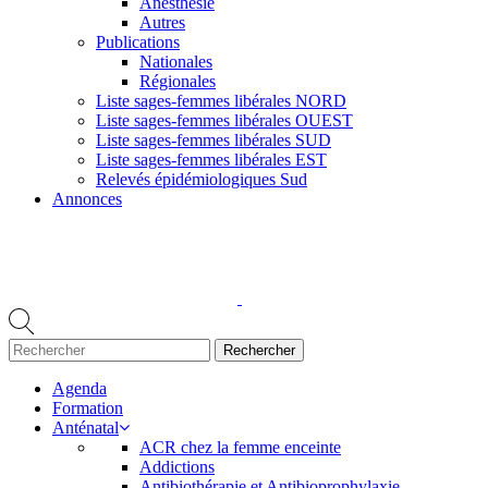
Anesthésie
Autres
Publications
Nationales
Régionales
Liste sages-femmes libérales NORD
Liste sages-femmes libérales OUEST
Liste sages-femmes libérales SUD
Liste sages-femmes libérales EST
Relevés épidémiologiques Sud
Annonces
Agenda
Formation
Anténatal
ACR chez la femme enceinte
Addictions
Antibiothérapie et Antibioprophylaxie