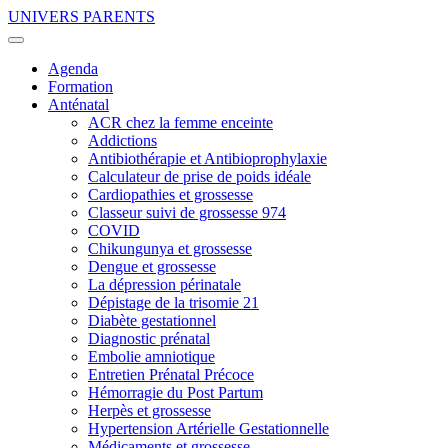
UNIVERS PARENTS
Agenda
Formation
Anténatal
ACR chez la femme enceinte
Addictions
Antibiothérapie et Antibioprophylaxie
Calculateur de prise de poids idéale
Cardiopathies et grossesse
Classeur suivi de grossesse 974
COVID
Chikungunya et grossesse
Dengue et grossesse
La dépression périnatale
Dépistage de la trisomie 21
Diabète gestationnel
Diagnostic prénatal
Embolie amniotique
Entretien Prénatal Précoce
Hémorragie du Post Partum
Herpès et grossesse
Hypertension Artérielle Gestationnelle
Médicaments et grossesse