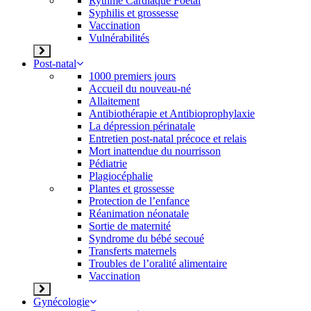
Rythme Cardiaque Foetal
Syphilis et grossesse
Vaccination
Vulnérabilités
Post-natal
1000 premiers jours
Accueil du nouveau-né
Allaitement
Antibiothérapie et Antibioprophylaxie
La dépression périnatale
Entretien post-natal précoce et relais
Mort inattendue du nourrisson
Pédiatrie
Plagiocéphalie
Plantes et grossesse
Protection de l’enfance
Réanimation néonatale
Sortie de maternité
Syndrome du bébé secoué
Transferts maternels
Troubles de l’oralité alimentaire
Vaccination
Gynécologie