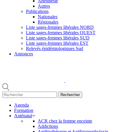
Anesthésie
Autres
Publications
Nationales
Régionales
Liste sages-femmes libérales NORD
Liste sages-femmes libérales OUEST
Liste sages-femmes libérales SUD
Liste sages-femmes libérales EST
Relevés épidémiologiques Sud
Annonces
Agenda
Formation
Anténatal
ACR chez la femme enceinte
Addictions
Antibiothérapie et Antibioprophylaxie