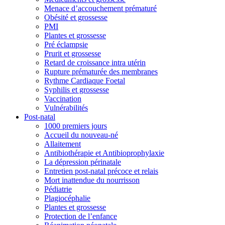
Menace d’accouchement prématuré
Obésité et grossesse
PMI
Plantes et grossesse
Pré éclampsie
Prurit et grossesse
Retard de croissance intra utérin
Rupture prématurée des membranes
Rythme Cardiaque Foetal
Syphilis et grossesse
Vaccination
Vulnérabilités
Post-natal
1000 premiers jours
Accueil du nouveau-né
Allaitement
Antibiothérapie et Antibioprophylaxie
La dépression périnatale
Entretien post-natal précoce et relais
Mort inattendue du nourrisson
Pédiatrie
Plagiocéphalie
Plantes et grossesse
Protection de l’enfance