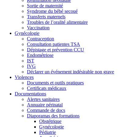
Réanimation néonatale
Sortie de maternité
Syndrome du bébé secoué
Transferts maternels
Troubles de l’oralité alimentaire
Vaccination
Gynécologie
Contraception
Consultation patientes TSA
Dépistage et prévention CCU
Endométriose
IST
IVG
Déclarer un événement indésirable non grave
Violences
Documents et outils pratiques
Certificats médicaux
Documentations
Alertes sanitaires
Annuaire périnatal
Commande de docs
Diaporamas des formations
Obstétrique
Gynécologie
Pédiatrie