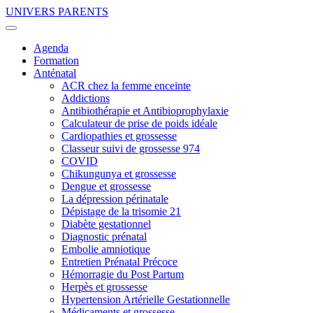
UNIVERS PARENTS
Agenda
Formation
Anténatal
ACR chez la femme enceinte
Addictions
Antibiothérapie et Antibioprophylaxie
Calculateur de prise de poids idéale
Cardiopathies et grossesse
Classeur suivi de grossesse 974
COVID
Chikungunya et grossesse
Dengue et grossesse
La dépression périnatale
Dépistage de la trisomie 21
Diabète gestationnel
Diagnostic prénatal
Embolie amniotique
Entretien Prénatal Précoce
Hémorragie du Post Partum
Herpès et grossesse
Hypertension Artérielle Gestationnelle
Médicaments et grossesse