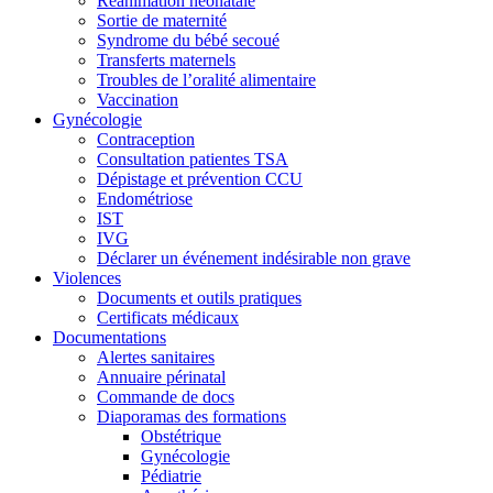
Réanimation néonatale
Sortie de maternité
Syndrome du bébé secoué
Transferts maternels
Troubles de l’oralité alimentaire
Vaccination
Gynécologie
Contraception
Consultation patientes TSA
Dépistage et prévention CCU
Endométriose
IST
IVG
Déclarer un événement indésirable non grave
Violences
Documents et outils pratiques
Certificats médicaux
Documentations
Alertes sanitaires
Annuaire périnatal
Commande de docs
Diaporamas des formations
Obstétrique
Gynécologie
Pédiatrie