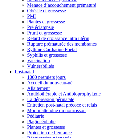
Menace d’accouchement prématuré
Obésité et grossesse
PMI
Plantes et grossesse
Pré éclampsie
Prurit et grossesse
Retard de croissance intra utérin
Rupture prématurée des membranes
Rythme Cardiaque Foetal
Syphilis et grossesse
Vaccination
Vulnérabilités
Post-natal
1000 premiers jours
Accueil du nouveau-né
Allaitement
Antibiothérapie et Antibioprophylaxie
La dépression périnatale
Entretien post-natal précoce et relais
Mort inattendue du nourrisson
Pédiatrie
Plagiocéphalie
Plantes et grossesse
Protection de l’enfance