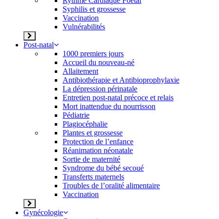
Rythme Cardiaque Foetal
Syphilis et grossesse
Vaccination
Vulnérabilités
Post-natal
1000 premiers jours
Accueil du nouveau-né
Allaitement
Antibiothérapie et Antibioprophylaxie
La dépression périnatale
Entretien post-natal précoce et relais
Mort inattendue du nourrisson
Pédiatrie
Plagiocéphalie
Plantes et grossesse
Protection de l’enfance
Réanimation néonatale
Sortie de maternité
Syndrome du bébé secoué
Transferts maternels
Troubles de l’oralité alimentaire
Vaccination
Gynécologie