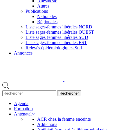
Anesthésie
Autres
Publications
Nationales
Régionales
Liste sages-femmes libérales NORD
Liste sages-femmes libérales OUEST
Liste sages-femmes libérales SUD
Liste sages-femmes libérales EST
Relevés épidémiologiques Sud
Annonces
Agenda
Formation
Anténatal
ACR chez la femme enceinte
Addictions
Antibiothérapie et Antibioprophylaxie